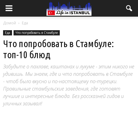
Домой
Еда
Еда
Что попробовать в Стамбуле
Что попробовать в Стамбуле:
топ-10 блюд
Забудьте о пахлаве, каштанах и лукуме - этим никого не
удивишь. Мы знаем, где и что попробовать в Стамбуле
- чтоб было вкусно и по-настоящему по-турецки.
Правильные стамбульские заведения, где готовят
лучшие и интересные блюда. Без россказней гидов и
уличных зазывал!