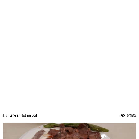
По
Life in Istanbul
64985