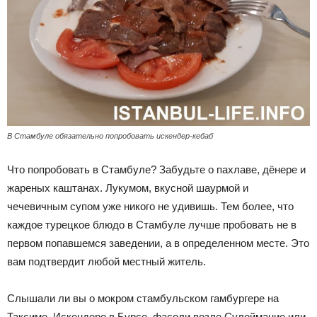
В Стамбуле обязательно попробовать искендер-кебаб
Что попробовать в Стамбуле? Забудьте о пахлаве, дёнере и
жареных каштанах. Лукумом, вкусной шаурмой и
чечевичным супом уже никого не удивишь. Тем более, что
каждое турецкое блюдо в Стамбуле лучше пробовать не в
первом попавшемся заведении, а в определенном месте. Это
вам подтвердит любой местный житель.
Слышали ли вы о мокром стамбульском гамбургере на
Таксиме, Искендере в Бурсе, фасоли возле Сулеймание или