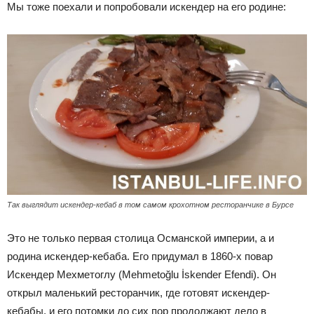
Мы тоже поехали и попробовали искендер на его родине:
Так выглядит искендер-кебаб в том самом крохотном ресторанчике в Бурсе
Это не только первая столица Османской империи, а и
родина искендер-кебаба. Его придумал в 1860-х повар
Искендер Мехметоглу (Mehmetoğlu İskender Efendi). Он
открыл маленький ресторанчик, где готовят искендер-
кебабы, и его потомки до сих пор продолжают дело в