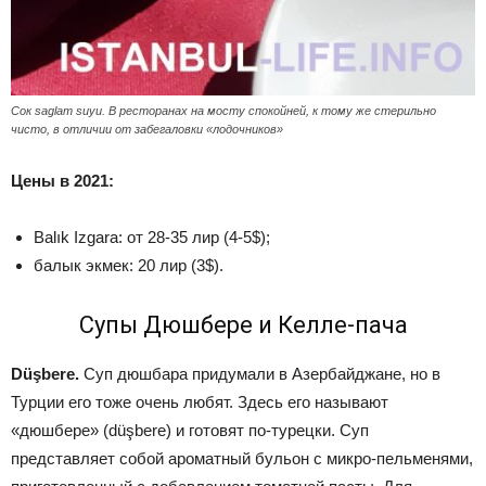
Сок saglam suyu. В ресторанах на мосту спокойней, к тому же стерильно
чисто, в отличии от забегаловки «лодочников»
Цены в 2021:
Balık Izgara: от 28-35 лир (4-5$);
балык экмек: 20 лир (3$).
Супы Дюшбере и Келле-пача
Düşbere.
Суп дюшбара придумали в Азербайджане, но в
Турции его тоже очень любят. Здесь его называют
«дюшбере» (düşbere) и готовят по-турецки. Суп
представляет собой ароматный бульон с микро-пельменями,