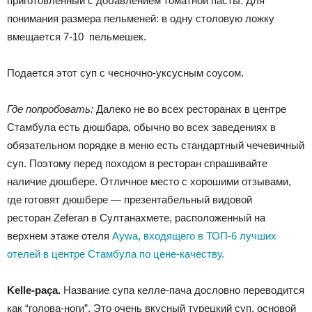
приготовленный с добавлением томатной пасты. Для
понимания размера пельменей: в одну столовую ложку
вмещается 7-10 пельмешек.
Подается этот суп с чесночно-уксусным соусом.
Где попробовать:
Далеко не во всех ресторанах в центре
Стамбула есть дюшбара, обычно во всех заведениях в
обязательном порядке в меню есть стандартный чечевичный
суп. Поэтому перед походом в ресторан спрашивайте
наличие дюшбере. Отличное место с хорошими отзывами,
где готовят дюшбере — презентабельный видовой
ресторан Zeferan в Султанахмете, расположенный на
верхнем этаже отеля
Aywa, входящего в ТОП-6 лучших
отелей в центре Стамбула по цене-качеству.
Kelle-paça.
Название супа келле-пача дословно переводится
как “голова-ноги”. Это очень вкусный турецкий суп, основой