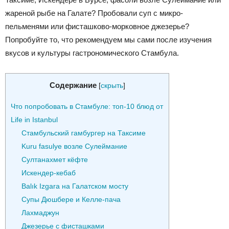
жареной рыбе на Галате? Пробовали суп с микро-
пельменями или фисташково-морковное джезерье?
Попробуйте то, что рекомендуем мы сами после изучения
вкусов и культуры гастрономического Стамбула.
Содержание
[
скрыть
]
Что попробовать в Стамбуле: топ-10 блюд от
Life in Istanbul
Стамбульский гамбургер на Таксиме
Kuru fasulye возле Сулеймание
Султанахмет кёфте
Искендер-кебаб
Balık Izgara на Галатском мосту
Супы Дюшбере и Келле-пача
Лахмаджун
Джезерье с фисташками