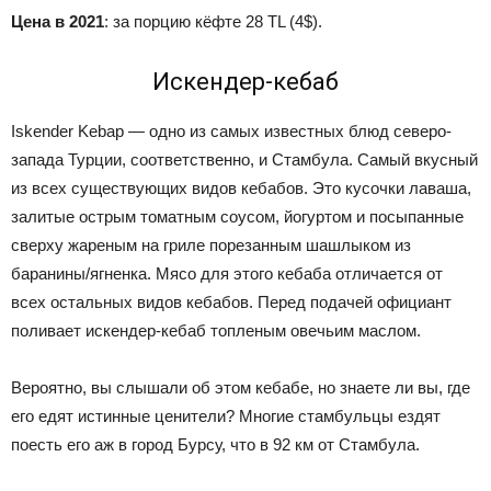
Цена в 2021
: за порцию кёфте 28 TL (4$).
Искендер-кебаб
Iskender Kebap — одно из самых известных блюд северо-
запада Турции, соответственно, и Стамбула. Самый вкусный
из всех существующих видов кебабов. Это кусочки лаваша,
залитые острым томатным соусом, йогуртом и посыпанные
сверху жареным на гриле порезанным шашлыком из
баранины/ягненка. Мясо для этого кебаба отличается от
всех остальных видов кебабов. Перед подачей официант
поливает искендер-кебаб топленым овечьим маслом.
Вероятно, вы слышали об этом кебабе, но знаете ли вы, где
его едят истинные ценители? Многие стамбульцы ездят
поесть его аж в город Бурсу, что в 92 км от Стамбула.