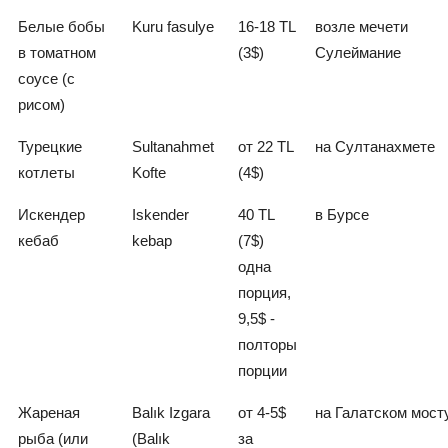
Белые бобы
Kuru fasulye
16-18 TL
возле мечети
в томатном
(3$)
Сулеймание
соусе (с
рисом)
Турецкие
Sultanahmet
от 22 TL
на Султанахмете
котлеты
Kofte
(4$)
Искендер
Iskender
40 TL
в Бурсе
кебаб
kebap
(7$)
одна
порция,
9,5$ -
полторы
порции
Жареная
Balık Izgara
от 4-5$
на Галатском мост
рыба (или
(Balık
за