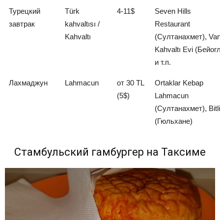
Турецкий
Türk
4-11$
Seven Hills
завтрак
kahvaltısı /
Restaurant
Kahvaltı
(Султанахмет), Va
Kahvaltı Evi (Бейог
и т.п.
Лахмаджун
Lahmacun
от 30 TL
Ortaklar Kebap
(5$)
Lahmacun
(Султанахмет), Bitli
(Гюльхане)
Стамбульский гамбургер на Таксиме