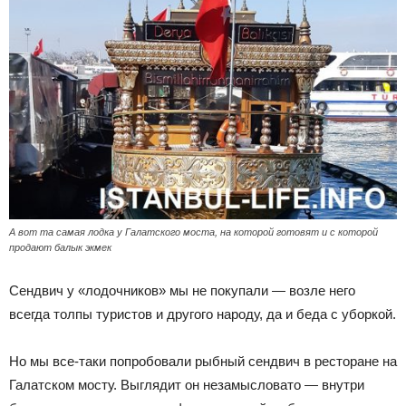
А вот та самая лодка у Галатского моста, на которой готовят и с которой
продают балык экмек
Сендвич у «лодочников» мы не покупали — возле него
всегда толпы туристов и другого народу, да и беда с уборкой.
Но мы все-таки попробовали рыбный сендвич в ресторане на
Галатском мосту. Выглядит он незамысловато — внутри