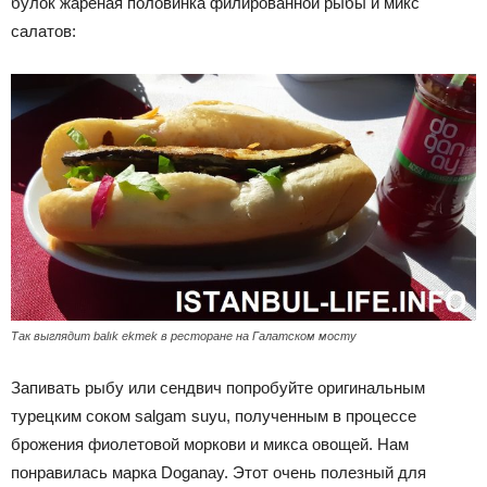
булок жареная половинка филированной рыбы и микс
салатов:
Так выглядит balık ekmek в ресторане на Галатском мосту
Запивать рыбу или сендвич попробуйте оригинальным
турецким соком salgam suyu, полученным в процессе
брожения фиолетовой моркови и микса овощей. Нам
понравилась марка Doganay. Этот очень полезный для