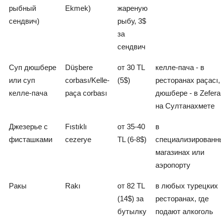
рыбный
Ekmek)
жареную
сендвич)
рыбу, 3$
за
сендвич
Cуп дюшбере
Düşbere
от 30 TL
келле-пача - в
или суп
corbası/Kelle-
(5$)
ресторанах paçacı,
келле-пача
paça corbası
дюшбере - в Zefera
на Султанахмете
Джезерье с
Fıstıklı
от 35-40
в
фисташками
cezerye
TL (6-8$)
специализированн
магазинах или
аэропорту
Ракы
Rakı
от 82 TL
в любых турецких
(14$) за
ресторанах, где
бутылку
подают алкоголь