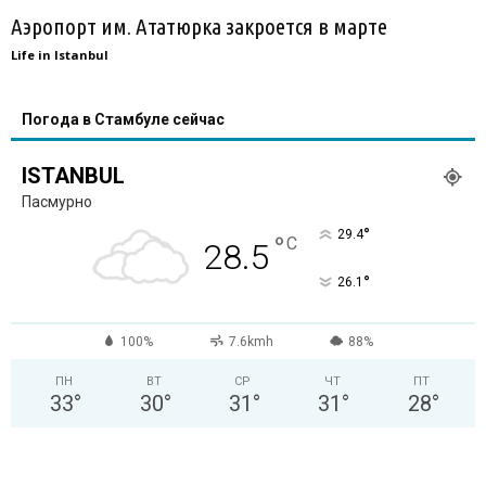
Аэропорт им. Ататюрка закроется в марте
Life in Istanbul
Погода в Стамбуле сейчас
ISTANBUL
Пасмурно
°
29.4
°
C
28.5
°
26.1
100%
7.6kmh
88%
ПН
ВТ
СР
ЧТ
ПТ
33
°
30
°
31
°
31
°
28
°