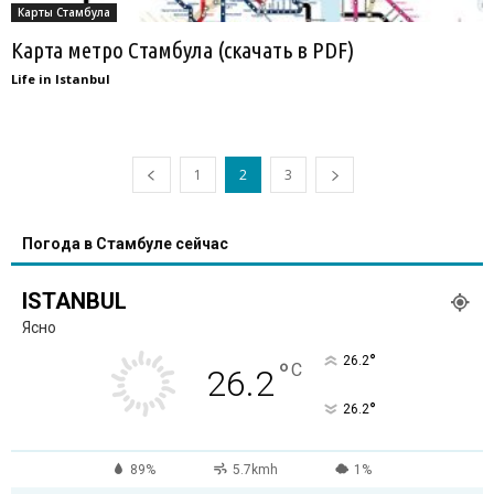
Карты Стамбула
Карта метро Стамбула (скачать в PDF)
Life in Istanbul
1
2
3
Погода в Стамбуле сейчас
ISTANBUL
Ясно
°
26.2
°
C
26.2
°
26.2
89%
5.7kmh
1%