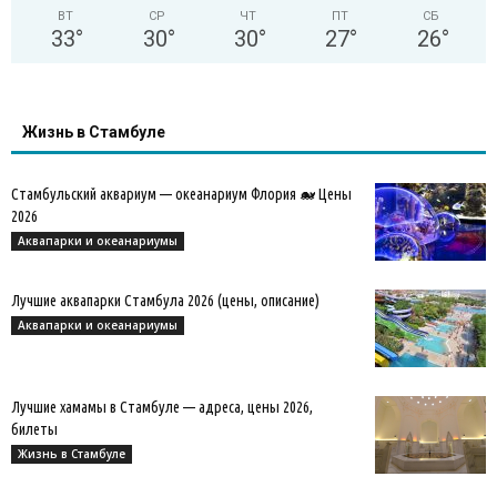
ВТ
СР
ЧТ
ПТ
СБ
33
°
30
°
30
°
27
°
26
°
Жизнь в Стамбуле
Стамбульский аквариум — океанариум Флория 🐋 Цены
2026
Аквапарки и океанариумы
Лучшие аквапарки Стамбула 2026 (цены, описание)
Аквапарки и океанариумы
Лучшие хамамы в Стамбуле — адреса, цены 2026,
билеты
Жизнь в Стамбуле