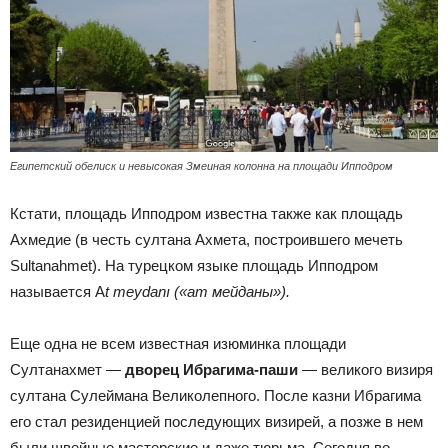
Египетский обелиск и невысокая Змеиная колонна на площади Ипподром
Кстати, площадь Ипподром известна также как площадь
Ахмедие (в честь султана Ахмета, построившего мечеть
Sultanahmet). На турецком языке площадь Ипподром
называется A
t meydanı («ат мейданы»).
Еще одна не всем известная изюминка площади
Султанахмет —
дворец Ибрагима-паши
— великого визиря
султана Сулеймана Великолепного. После казни Ибрагима
его стал резиденцией последующих визирей, а позже в нем
были швейные мастерские и даже тюрьма. Сегодня во