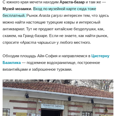
С южного края мечети находим
Араста-базар
и там же —
Музей мозаики
.
Вход по музейной карте сюда тоже
бесплатный.
Рынок
Arasta çarşısı
интересен тем, что здесь
можно найти настоящие турецкие ковры и интересный
антиквариат. Тут не продают китайские безделушки, как,
скажем, на Гранд-базаре. Если не знаете, как найти рынок,
спросите
«Араста чаршыси»
у любого местного.
Обходим площадь Айя-София и направляемся в
Цистерну
Базилика
— подземное водохранилище, построенное
византийцами и заброшенное турками.